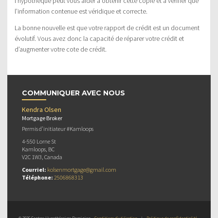
l’hypothèque peut vous aider à obtenir cette copie et à vérifier que
l’information contenue est véridique et correcte.
La bonne nouvelle est que votre rapport de crédit est un document
évolutif. Vous avez donc la capacité de réparer votre crédit et
d’augmenter votre cote de crédit.
COMMUNIQUER AVEC NOUS
Kendra Olsen
Mortgage Broker
Permis d’initiateur #Kamloops
4-550 Lorne St
Kamloops, BC
V2C 1W3, Canada
Courriel:
kolsenmortgage@gmail.com
Téléphone:
2506868313