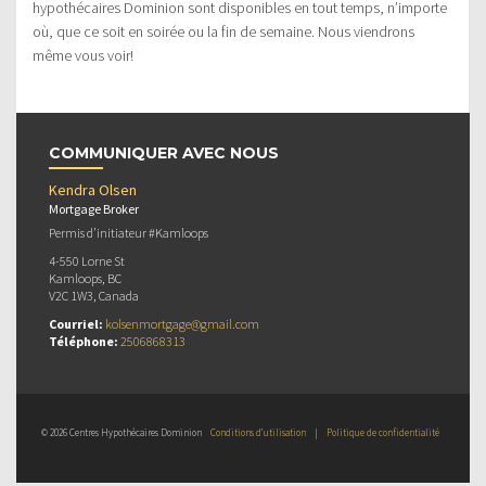
hypothécaires Dominion sont disponibles en tout temps, n’importe
où, que ce soit en soirée ou la fin de semaine. Nous viendrons
même vous voir!
COMMUNIQUER AVEC NOUS
Kendra Olsen
Mortgage Broker
Permis d’initiateur #Kamloops
4-550 Lorne St
Kamloops, BC
V2C 1W3, Canada
Courriel:
kolsenmortgage@gmail.com
Téléphone:
2506868313
© 2026 Centres Hypothécaires Dominion
Conditions d’utilisation
|
Politique de confidentialité